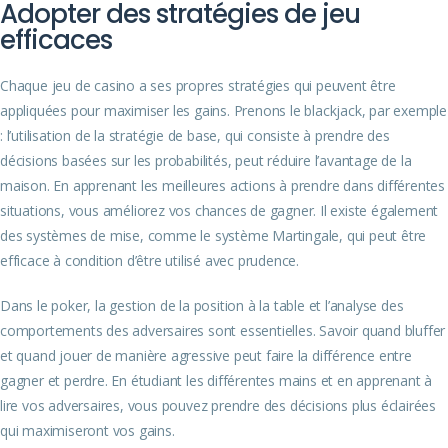
Adopter des stratégies de jeu
efficaces
Chaque jeu de casino a ses propres stratégies qui peuvent être
appliquées pour maximiser les gains. Prenons le blackjack, par exemple
: l’utilisation de la stratégie de base, qui consiste à prendre des
décisions basées sur les probabilités, peut réduire l’avantage de la
maison. En apprenant les meilleures actions à prendre dans différentes
situations, vous améliorez vos chances de gagner. Il existe également
des systèmes de mise, comme le système Martingale, qui peut être
efficace à condition d’être utilisé avec prudence.
Dans le poker, la gestion de la position à la table et l’analyse des
comportements des adversaires sont essentielles. Savoir quand bluffer
et quand jouer de manière agressive peut faire la différence entre
gagner et perdre. En étudiant les différentes mains et en apprenant à
lire vos adversaires, vous pouvez prendre des décisions plus éclairées
qui maximiseront vos gains.