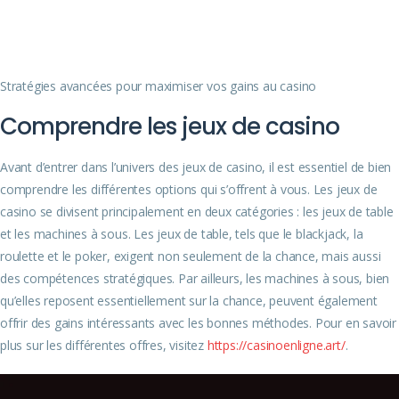
Stratégies avancées pour maximiser vos gains au casino
Comprendre les jeux de casino
Avant d’entrer dans l’univers des jeux de casino, il est essentiel de bien
comprendre les différentes options qui s’offrent à vous. Les jeux de
casino se divisent principalement en deux catégories : les jeux de table
et les machines à sous. Les jeux de table, tels que le blackjack, la
roulette et le poker, exigent non seulement de la chance, mais aussi
des compétences stratégiques. Par ailleurs, les machines à sous, bien
qu’elles reposent essentiellement sur la chance, peuvent également
offrir des gains intéressants avec les bonnes méthodes. Pour en savoir
plus sur les différentes offres, visitez
https://casinoenligne.art/
.