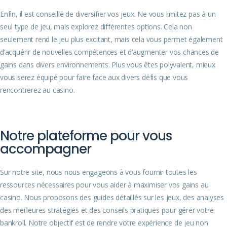
Enfin, il est conseillé de diversifier vos jeux. Ne vous limitez pas à un
seul type de jeu, mais explorez différentes options. Cela non
seulement rend le jeu plus excitant, mais cela vous permet également
d’acquérir de nouvelles compétences et d’augmenter vos chances de
gains dans divers environnements. Plus vous êtes polyvalent, mieux
vous serez équipé pour faire face aux divers défis que vous
rencontrerez au casino.
Notre plateforme pour vous
accompagner
Sur notre site, nous nous engageons à vous fournir toutes les
ressources nécessaires pour vous aider à maximiser vos gains au
casino. Nous proposons des guides détaillés sur les jeux, des analyses
des meilleures stratégies et des conseils pratiques pour gérer votre
bankroll. Notre objectif est de rendre votre expérience de jeu non