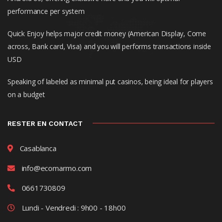
performance per system
Quick Enjoy helps major credit money (American Display, Come
across, Bank card, Visa) and you will performs transactions inside
USD
Speaking of labeled as minimal put casinos, being ideal for players
on a budget
RESTER EN CONTACT
Casablanca
info@ecomarmo.com
0661730809
Lundi - Vendredi : 9h00 - 18h00